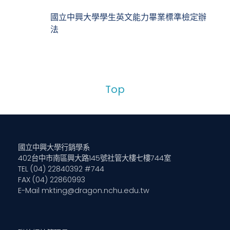
國立中興大學學生英文能力畢業標準檢定辦
法
Top
國立中興大學行銷學系
402台中市南區興大路145號社管大樓七樓744室
TEL (04) 22840392 #744
FAX (04) 22860993
E-Mail
mkting@dragon.nchu.edu.tw